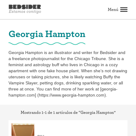
Menú
Buscar
Georgia Hampton
Anticonceptivos
Explorar métodos anticonceptivos
Comparar anticonceptivos
Cómo obtener métodos anticonceptivos
Artículos sobre anticonceptivos
Testimonios de métodos anticonceptivos
Ver todos
Georgia Hampton is an illustrator and writer for Bedsider and
El aborto
a freelance photojournalist for the Chicago Tribune. She is a
feminist and astrology buff who lives in Chicago in a cozy
Todo sobre el aborto
La píldora abortiva: Lo que puedes esperar
El procedimiento de aborto: Lo que puedes esperar
La píldora vs. el procedimiento: Cómo tomar la decisión
Preguntas comunes sobre el aborto
Artículos sobre el aborto
Ver todos
apartment with one fake house plant. When she’s not drawing
El sexo y las relaciones
uteruses or taking pictures, she is likely watching Buffy the
Vampire Slayer, petting dogs, drinking sparkling water, or all
Las citas y los encuentros casuales
Las relaciones
La masturbación
Los límites y el consentimiento
Mejor sexo
Ver todos
Salud y bienestar sexual
three at once. You can find more of her work at [georgia-
hampton.com] (https://www.georgia-hampton.com).
El período menstrual y la salud vaginal
El cuidado de la salud
El embarazo y la fertilidad
Las infecciones de transmisión sexual (ITS)
Ver todos
Estilo de vida e inspiración
Mostrando 1-1 de 1 artículos de “Georgia Hampton”
El activismo y la política
La inspiración
Ver todos
Encuentra cuidado de salud
Encuentra un proveedor de cuidado de salud
Recibe tus métodos anticonceptivos por correo
Encuentra servicios de aborto
Ver todos