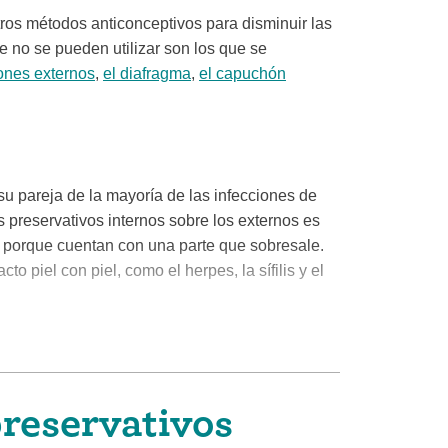
tros métodos anticonceptivos para disminuir las
 no se pueden utilizar son los que se
ones externos
,
el diafragma
,
el capuchón
su pareja de la mayoría de las infecciones de
s preservativos internos sobre los externos es
a) porque cuentan con una parte que sobresale.
o piel con piel, como el herpes, la sífilis y el
ien puede ocultárselo a las personas con las que
preservativos
unto con sus envoltorios después de usarlos, por
er a su basura, podrían descubrir que está