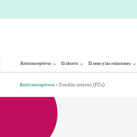
Anticonceptivos
El aborto
El sexo y las relaciones
Anticonceptivos
Condón interno (FC2)
DIU (Dispo
Implante 
Inyección
Provera)