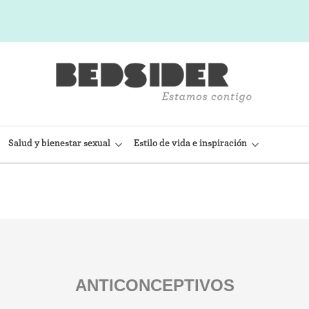
Salud y bienestar sexual
Estilo de vida e inspiración
sitivo Intrauterino)
Condón interno (FC2)
(Nexplanon)
Capuchón cervical
 anticonceptiva (Depo-
Observación de la fertilidad
ANTICONCEPTIVOS
Espermicidas y geles