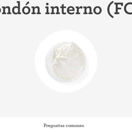
ndón interno (F
iconceptivo
Coitus interruptus (Método del
ticonceptivo
retiro)
ticonceptiva
Esterilización
a
"Ahora no"
ivo
Anticonceptivos de emergencia
Preguntas comunes