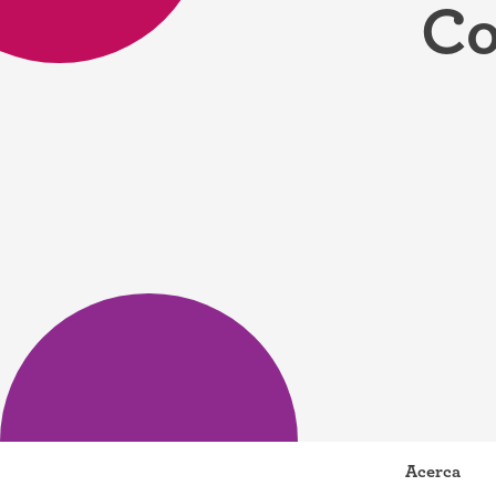
Co
Anillo ant
Parche an
Píldora an
Diafragm
Preservat
Acerca