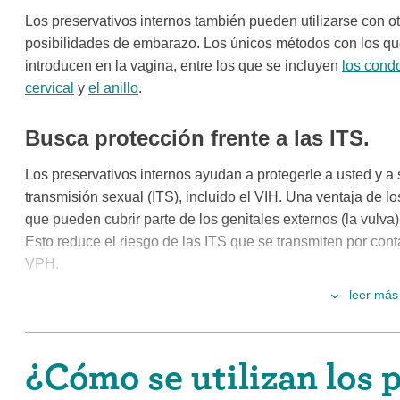
Los preservativos internos también pueden utilizarse con o
posibilidades de embarazo. Los únicos métodos con los que
introducen en la vagina, entre los que se incluyen
los cond
cervical
y
el anillo
.
Busca protección frente a las ITS.
Los preservativos internos ayudan a protegerle a usted y a 
transmisión sexual (ITS), incluido el VIH. Una ventaja de lo
que pueden cubrir parte de los genitales externos (la vulv
Esto reduce el riesgo de las ITS que se transmiten por contact
VPH.
leer más
No necesita ocultar su método.
No es fácil ocultar que utiliza preservativos internos. Si b
¿Cómo se utilizan los 
vive, los preservativos internos deben tirarse a la basura j
lo que si las personas con las que vive pueden ver o acced