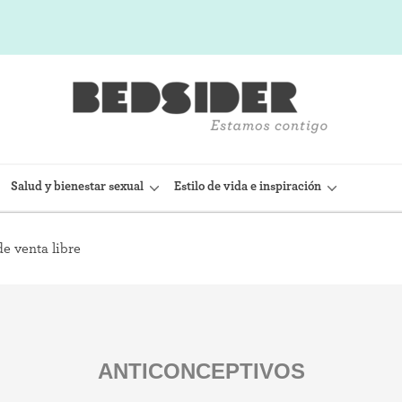
Salud y bienestar sexual
Estilo de vida e inspiración
e venta libre
sitivo Intrauterino)
Condón interno (FC2)
(Nexplanon)
Capuchón cervical
 anticonceptiva (Depo-
Observación de la fertilidad
ANTICONCEPTIVOS
Espermicidas y geles