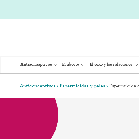
Anticonceptivos
El aborto
El sexo y las relaciones
Anticonceptivos
Espermicidas y geles
Espermicida d
DIU (Dispo
Implante 
Inyección
Provera)