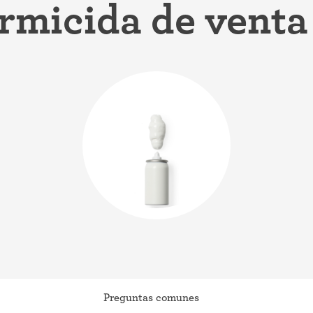
rmicida de venta 
iconceptivo
Coitus interruptus (Método del
ticonceptivo
retiro)
ticonceptiva
Esterilización
a
"Ahora no"
ivo
Anticonceptivos de emergencia
Preguntas comunes