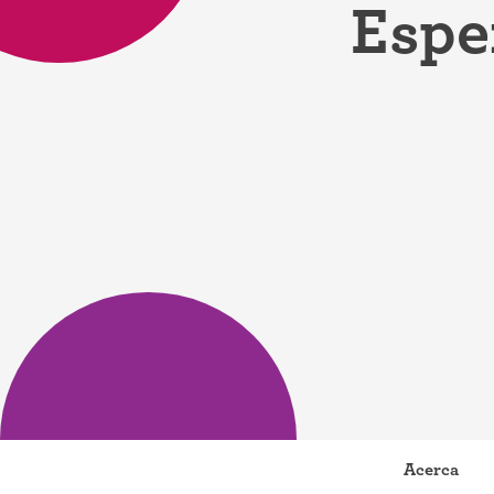
Espe
Anillo ant
Parche an
Píldora an
Diafragm
Preservat
Acerca