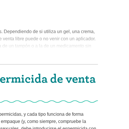
s. Dependiendo de si utiliza un gel, una crema,
 venta libre puede o no venir con un aplicador.
la de un tampón o a la de un medicamento sin
rá que introducirlo profundamente en la vagina
mpón sin aplicador. Si no le importa hacer todo
permicida de venta
, o le parece bien combinar el
 método.
frente a las infecciones de transmisión sexual
ecialmente si se utiliza varias veces al día. Esta
permicidas, y cada tipo funciona de forma
 uterino que ayudan a combatir las infecciones, lo
del empaque (y, como siempre, compruebe la
 sexuales, debe introducirse el espermicida con