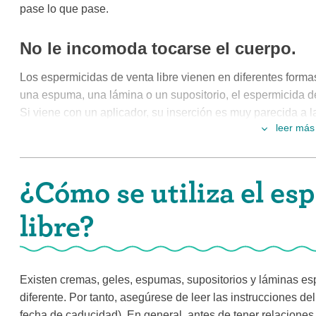
pase lo que pase.
No le incomoda tocarse el cuerpo.
Los espermicidas de venta libre vienen en diferentes forma
una espuma, una lámina o un supositorio, el espermicida de
Si viene con un aplicador, su inserción es muy parecida a 
leer más
receta para la candidiasis. Si no viene con aplicador, tend
con los dedos, de forma parecida a como se introduce un ta
esto, puede utilizarlo.
¿Cómo se utiliza el es
No busca protección frente a las ITS
libre?
espermicida de venta libre con otro
Los espermicidas sin receta no ofrecen ninguna protección 
(ITS). De hecho, el nonoxinol-9 puede causar irritación, esp
Existen cremas, geles, espumas, supositorios y láminas es
irritación puede afectar las células de la vagina y el cuello
diferente. Por tanto, asegúrese de leer las instrucciones 
que aumenta el riesgo de contraer una ITS.
fecha de caducidad). En general, antes de tener relaciones