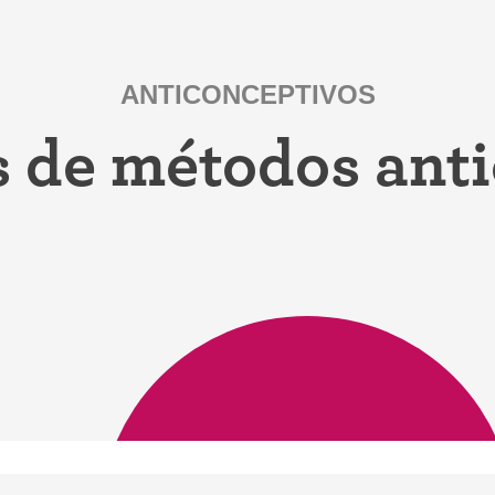
iconceptivo
Coitus interruptus (Método del
ticonceptivo
retiro)
ANTICONCEPTIVOS
ticonceptiva
Esterilización
 de métodos ant
a
"Ahora no"
ivo
Anticonceptivos de emergencia