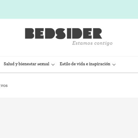
Salud y bienestar sexual
Estilo de vida e inspiración
ivos
sitivo Intrauterino)
Condón interno (FC2)
(Nexplanon)
Capuchón cervical
 anticonceptiva (Depo-
Observación de la fertilidad
Espermicidas y geles