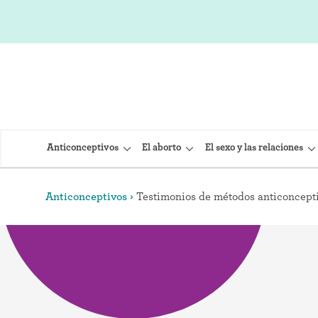
Anticonceptivos
El aborto
El sexo y las relaciones
Anticonceptivos
Testimonios de métodos anticoncept
DIU (Dispo
Implante 
Inyección
Provera)