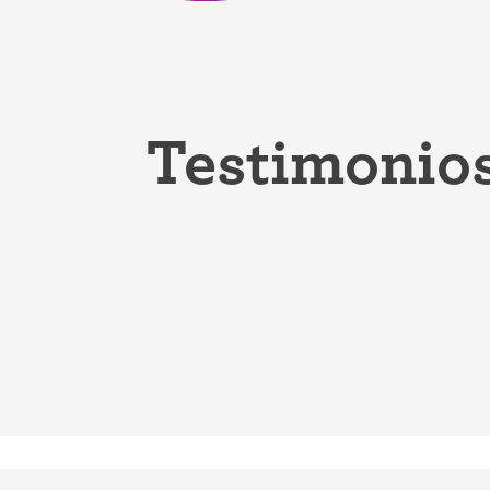
Anillo ant
Parche an
Píldora an
Testimonios
Diafragm
Preservat