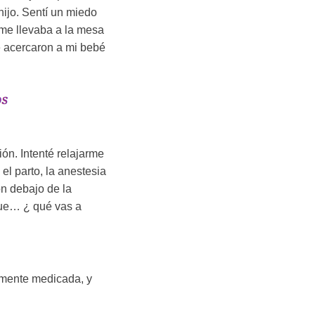
hijo. Sentí un miedo
 me llevaba a la mesa
e acercaron a mi bebé
ón. Intenté relajarme
l parto, la anestesia
n debajo de la
 que… ¿ qué vas a
amente medicada, y