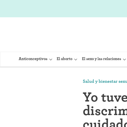
Anticonceptivos
El aborto
El sexo y las relaciones
Salud y bienestar sex
DIU (Dispo
Yo tuve
Implante 
discrim
Inyección
Provera)
cuidado