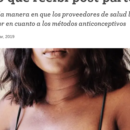
iconceptivo
Coitus interruptus (Método del
la manera en que los proveedores de salud l
ticonceptivo
retiro)
or en cuanto a los métodos anticonceptivos
ticonceptiva
Esterilización
ar, 2019
a
"Ahora no"
ivo
Anticonceptivos de emergencia