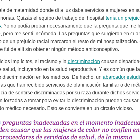
ala de maternidad donde di a luz daba servicios a mujeres en s
norías. Quizás el equipo de trabajo del hospital
tenía un prejui
s
. Yo no podía probar necesariamente que la pregunta que me h
io, pero me sentí incómoda. Las preguntas que surgieron en cuan
o de un prejuicio racial marcaron el resto de mi hospitalizació
e fui de allí sin obtener ningún método anticonceptivo.
cios implícitos, el racismo y la
discriminación
causan disparida
 salud, incluyendo en la salud reproductiva. Y es común que l
o discriminación en los médicos. De hecho, un
abarcador estud
as que han recibido servicios de planificación familiar o de mé
cia de sentirse discriminadas por su raza durante dichos servic
n forzadas a tomar para evitar la discriminación pueden causa
do médico necesario. Esto se convierte en un círculo vicioso.