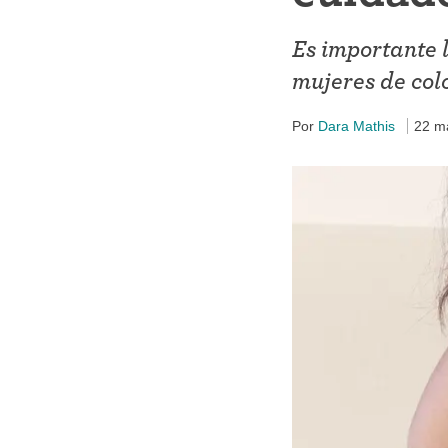
Anillo ant
Es importante 
Parche an
mujeres de col
Píldora an
Por
Dara Mathis
22 m
Diafragm
Preservat