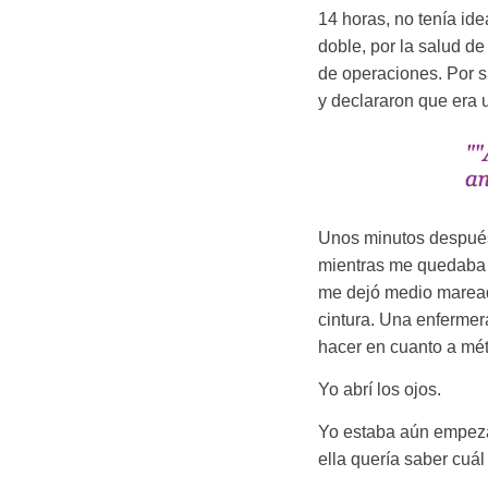
14 horas, no tenía id
doble, por la salud d
de operaciones. Por s
y declararon que era 
Unos minutos después 
mientras me quedaba 
me dejó medio mareada
cintura. Una enfermera
hacer en cuanto a mé
Yo abrí los ojos.
Yo estaba aún empeza
ella quería saber cuál