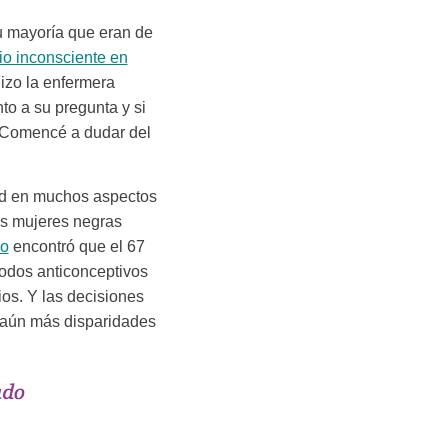
u mayoría que eran de
cio inconsciente en
izo la enfermera
to a su pregunta y si
n. Comencé a dudar del
d en muchos aspectos
as mujeres negras
io
encontró que el 67
todos anticonceptivos
ios. Y las decisiones
r aún más disparidades