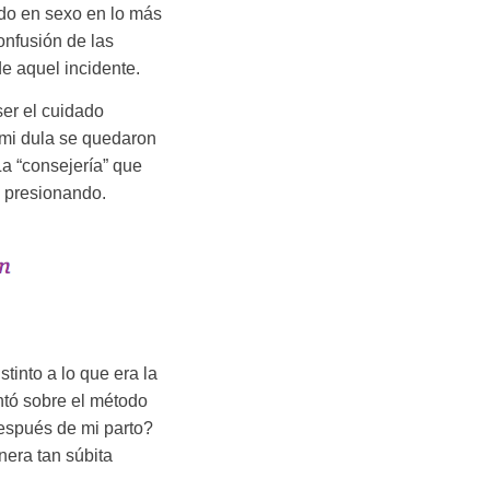
do en sexo en lo más
onfusión de las
e aquel incidente.
ser el cuidado
 mi dula se quedaron
La “consejería” que
a presionando.
tinto a lo que era la
ntó sobre el método
después de mi parto?
nera tan súbita