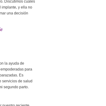
yo. Discutimos cuáles
 implante, y ella no
mar una decisión
on la ayuda de
ir empoderadas para
barazadas. Es
 servicios de salud
mi segundo parto.
 nuestro reciente