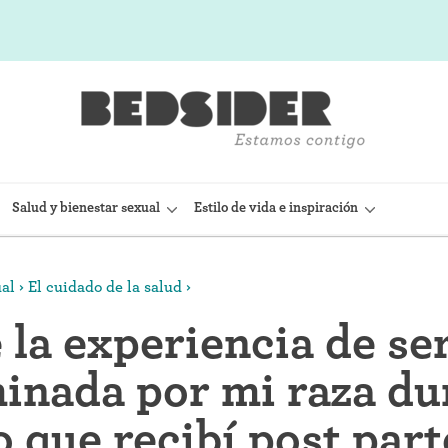
Salud y bienestar sexual
Estilo de vida e inspiración
ual
El cuidado de la salud
sitivo Intrauterino)
Condón interno (FC2)
 la experiencia de se
(Nexplanon)
Capuchón cervical
inada por mi raza du
 anticonceptiva (Depo-
Observación de la fertilidad
 que recibí post part
Espermicidas y geles