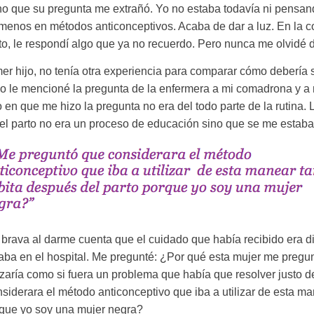
o que su pregunta me extrañó. Yo no estaba todavía ni pensan
enos en métodos anticonceptivos. Acaba de dar a luz. En la c
o, le respondí algo que ya no recuerdo. Pero nunca me olvidé d
er hijo, no tenía otra experiencia para comparar cómo debería 
o le mencioné la pregunta de la enfermera a mi comadrona y a
en que me hizo la pregunta no era del todo parte de la rutina. 
del parto no era un proceso de educación sino que se me estab
brava al darme cuenta que el cuidado que había recibido era dis
aba en el hospital. Me pregunté: ¿Por qué esta mujer me pregu
lizaría como si fuera un problema que había que resolver justo 
iderara el método anticonceptivo que iba a utilizar de esta ma
rque yo soy una mujer negra?