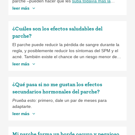
parche –pueden hacer que les
suba todavía más la
presión arterial
, aumentando el riesgo de infarto o
leer más
accidente cerebro-vascular. Por suerte, hay muchas
opciones anticonceptivas altamente eficaces que son
seguras y libres de estrógenos como el DIU, el implante o
¿Cuáles son los efectos saludables del
la inyección. Habla con tu médico sobre tu situación y
parche?
sobre cuál sería el mejor anticonceptivo para ti.
El parche puede reducir la pérdida de sangre durante la
regla, y posiblemente reducir los síntomas del SPM y el
acné. También existe el chance de un riesgo menor de
cáncer de ovario y endometrio, y condiciones benignas
leer más
del seno.
¿Qué pasa si no me gustan los efectos
secundarios hormonales del parche?
Prueba esto:
primero, dale un par de meses para
adaptarte.
leer más
Mi parche forma un borde oscuro y pegajoso