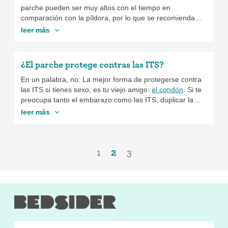
parche pueden ser muy altos con el tiempo en
comparación con la píldora, por lo que se recomienda
quitarse el parche 1 semana al mes.
leer más
¿El parche protege contras las ITS?
En un palabra, no. La mejor forma de protegerse contra
las ITS si tienes sexo, es tu viejo amigo:
el condón
. Si te
preocupa tanto el embarazo como las ITS, duplicar la
protección, con el parche y condones es una excelente
leer más
opción.
1
2
3