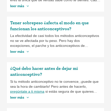
persona reacciona distinto a los anticonceptivos, así que
leer más
si sientes que los anticonceptivos podrían estar
provocándote depresión, habla con tu proveedor de
cuidado de salud. Recuerda, hay muchos métodos
Tener sobrepeso ¿afecta el modo en que
anticonceptivos; ¡puedes encontrar el ideal para tu vida!
funcionan los anticonceptivos?
La efectividad de casi todos los métodos anticonceptivos
no se ve afectada por tu peso. Pero hay dos
excepciones, el parche y los anticonceptivos de
emergencia. En cuanto al parche, Xulane puede ser
leer más
menos efectivo si pesas más de 198 libras. Twirla, la otra
opción del parche, puede ser menos efectivo al prevenir
el embarazo si el IMC es 25 o mayor, y no lo debes
¿Qué debo hacer antes de dejar mi
utilizar del todo si tu IMC es más de 30 porque disminuye
anticonceptivo?
la efectividad y tiene un potencial riesgo de causar
coágulos en la sangre. Cuando se trata de contraceptivos
Si tu método anticonceptivo no te convence, ¡puede que
de emergencia, los contraceptivos que se venden sin
sea la hora de cambiarlo! Pero antes de hacerlo,
receta médica y están compuestos de levonorgestrel
pregúntate a ti misma
si estás segura de que quieres
tales como Plan B One-Step, Next Choice One Dose y
hacerlo. Piensa por qué quieres cambiarlo y cuáles son
leer más
otros, puede que no sean muy efectivos para aquellas
tus necesidades. Esto los ayudará, tanto a tu proveedor
que pesen 165 o más. Ella, que es un contraceptivo de
de salud como a ti, a planear tus próximos pasos.Si
emergencia que requiere una receta médica es tan