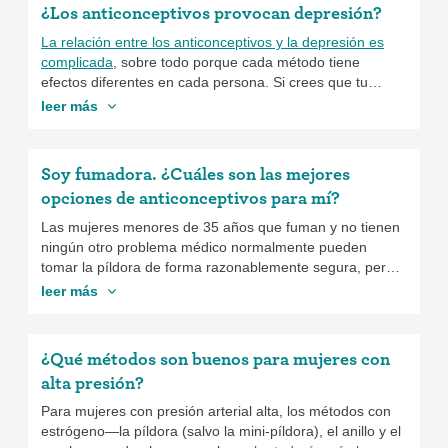
quieres parar tu método anticonceptivo e intentar
¿Los anticonceptivos provocan depresión?
efectivo para las que pesen entre 165 y 194 libras, así
quedarte embarazada,
aquí está lo que tienes que saber
como para las que pesen menos de 165 libras. Pero Ella
acerca de la recuperación de tu fertilidad después de
La relación entre los anticonceptivos y la depresión es
puede que no funcione tan bien si pesas 195 libras o
usar métodos anticonceptivos variados
.
complicada
, sobre todo porque cada método tiene
más. El de DIU de cobre y los DIUs con 52mg de
efectos diferentes en cada persona. Si crees que tu
levonorgestrel (Mirena y Liletta) son las únicas opciones
método anticonceptivo te está llevando a la depresión,
leer más
en cuanto a anticonceptivos de emergencia que son
habla con tu proveedor de cuidado de salud. Acuérdate
efectivos si pesas 195 o más. Los DIUs son los métodos
de que hay muchos otros métodos, así que ¡encuentra el
anticonceptivos de emergencia más efectivos para
mejor para ti!
Soy fumadora. ¿Cuáles son las mejores
cualquiera, independientemente del peso.
opciones de anticonceptivos para mí?
Las mujeres menores de 35 años que fuman y no tienen
ningún otro problema médico normalmente pueden
tomar la píldora de forma razonablemente segura, pero
sin duda deben hablar con su proveedor de cuidado de
leer más
salud para conocer otros métodos alternativos.
Las
mujeres mayores de 35 años que fuman deben
mantenerse alejadas de la píldora, el anillo y el parche
.
¿Qué métodos son buenos para mujeres con
Afortunadamente existen muchas más opciones, como el
alta presión?
DIU, el implante o la inyección. Habla con tu proveedor
para ver cuál es el mejor método para ti.
Para mujeres con presión arterial alta, los métodos con
estrógeno—la píldora (salvo la mini-píldora), el anillo y el