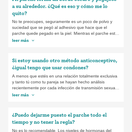
a su alrededor. ¿Qué es eso y cómo me lo
quito?
No te preocupes, seguramente es un poco de polvo y
suciedad que se pegó al adhesivo que hace que el
parche quede pegado en la piel. Mientras el parche esté
puesto no hay mucho que puedas hacer sin correr el
leer más
riesgo de quitarle adherencia al parche. Una vez que te
quites el parche, puedes intentar
frotar la zona con un
poco de aceite para bebé
en las marcas. Deberían irse
Si estoy usando otro método anticonceptivo,
después de frotar un poco.
¿igual tengo que usar condones?
A menos que estés en una relación totalmente exclusiva
y tanto tú como tu pareja se hayan hecho análisis
recientemente por cada infección de transmisión sexual
(ITS), definitivamente tienes que usar condones además
leer más
de cualquier otro método anticonceptivo que elijas. Usar
un condón con otra forma de anticoncepción se llama
doble protección. Significa que estás súper segura y
¿Puedo dejarme puesto el parche todo el
protegida contra el embarazo y las ITS.
tiempo y no tener la regla?
No es lo recomendable. Los niveles de hormonas del