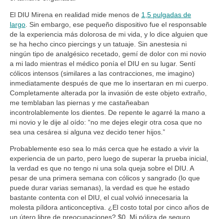
El DIU Mirena en realidad mide menos de
1,5 pulgadas de
largo
. Sin embargo, ese pequeño dispositivo fue el responsable
de la experiencia más dolorosa de mi vida, y lo dice alguien que
se ha hecho cinco piercings y un tatuaje. Sin anestesia ni
ningún tipo de analgésico recetado, gemí de dolor con mi novio
a mi lado mientras el médico ponía el DIU en su lugar. Sentí
cólicos intensos (similares a las contracciones, me imagino)
inmediatamente después de que me lo insertaran en mi cuerpo.
Completamente alterada por la invasión de este objeto extraño,
me temblaban las piernas y me castañeaban
incontrolablemente los dientes. De repente le agarré la mano a
mi novio y le dije al oído: “no me dejes elegir otra cosa que no
sea una cesárea si alguna vez decido tener hijos.”
Probablemente eso sea lo más cerca que he estado a vivir la
experiencia de un parto, pero luego de superar la prueba inicial,
la verdad es que no tengo ni una sola queja sobre el DIU. A
pesar de una primera semana con cólicos y sangrado (lo que
puede durar varias semanas), la verdad es que he estado
bastante contenta con el DIU, el cual volvió innecesaria la
molesta píldora anticonceptiva. ¿El costo total por cinco años de
un útero libre de preocupaciones? $0. Mi póliza de seguro