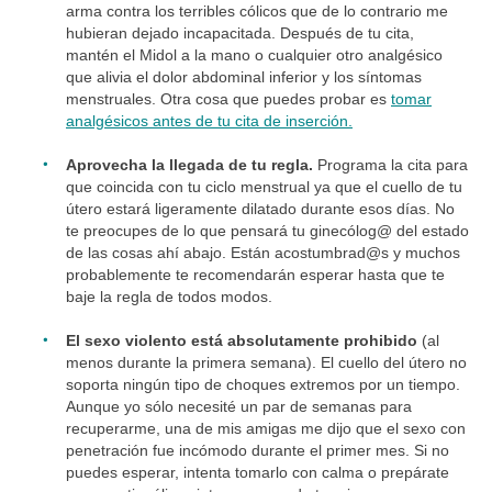
arma contra los terribles cólicos que de lo contrario me
hubieran dejado incapacitada. Después de tu cita,
mantén el Midol a la mano o cualquier otro analgésico
que alivia el dolor abdominal inferior y los síntomas
menstruales. Otra cosa que puedes probar es
tomar
analgésicos antes de tu cita de inserción.
Aprovecha la llegada de tu regla.
Programa la cita para
que coincida con tu ciclo menstrual ya que el cuello de tu
útero estará ligeramente dilatado durante esos días. No
te preocupes de lo que pensará tu ginecólog@ del estado
de las cosas ahí abajo. Están acostumbrad@s y muchos
probablemente te recomendarán esperar hasta que te
baje la regla de todos modos.
El sexo violento está absolutamente prohibido
(al
menos durante la primera semana). El cuello del útero no
soporta ningún tipo de choques extremos por un tiempo.
Aunque yo sólo necesité un par de semanas para
recuperarme, una de mis amigas me dijo que el sexo con
penetración fue incómodo durante el primer mes. Si no
puedes esperar, intenta tomarlo con calma o prepárate