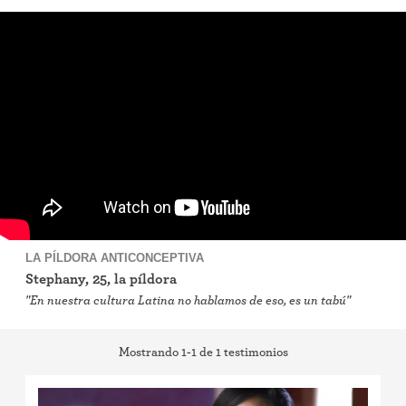
DIU (Dispositivo Intrauterino)
Implante (Nexplanon)
Inyección anticonceptiva (Depo-Provera)
Anillo anticonceptivo
píldora anticonceptiva
Preservativo
LA PÍLDORA ANTICONCEPTIVA
Stephany, 25, la píldora
Anticonceptivos de emergencia
"En nuestra cultura Latina no hablamos de eso, es un tabú"
Mostrando 1-1 de 1 testimonios