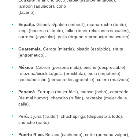
Ecuador.
Manicho (loco), labia (astuto/mentiroso),
lambón (adulador), coño
(tacaño).
España.
Gilipollas/paleto (imbécil), mamarracho (tonto),
longi (hacerse el tonto), follar (tener relaciones sexuales),
correrse (eyacular), polla (órgano reproductor masculino).
Guatemala.
Cerote (mierda), pisado (estúpido), shute
(entrometido).
México.
Cabrón (persona mala), pinche (despreciable),
retozona/bicicleta/guila (prostituta), mula (impotente),
gacho/hocicón (persona desagradable), culero (malvado).
Panamá.
Zorrupia (mujer fácil), menso (bobo), cabreado
(de mal humor), chacalito (rufián), rakataka (mujer de la
calle).
Perú.
Jijuna (traidor), chuchapinga (dispuesto a todo),
chuncho (tonto).
Puerto Rico.
Bellaco (cachondo), cofre (persona vulgar),