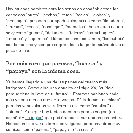
Hay muchos nombres para los senos en español: desde los
conocidos “busto”, “pechos,” “tetas,” “teclas”, “globos” y
“pechugas”, pasando por apodos simpáticos como “flotadores”,
“teresas”, “cocos”, “domingas”, “mamellas”, hasta otros no tan
sexy como “gomas”, “delantera”, “teteras”, “parachoques”,
“limones” y “toperoles”. Llámense como se llamen, “los bubbis”
son lo máximo y siempre sorprendes a la gente mirándotelas un
poco de más.
Por más raro que parezca, “buseta” y
“papaya” son la misma cosa.
Ya hemos llegado a una de las partes del cuerpo más
intrigantes. Como diría una abuelita del siglo XX, “cuídala
porque tiene la llave de tu futuro”._ Estamos hablando nada
más y nada menos que de la vagina. Tú la llamas “cuchinga”,
pero los venezolanos se refieren a ella como “catalina” o
“totoma”. Y es que hay tantos nombres para la vagina (en
español y
en inglés
) que pudiéramos llenar una página entera.
Hemos omitido varios términos vulgares, pero hay otros muy
cómicos como “paloma”, “papaya” o “la cosita”.