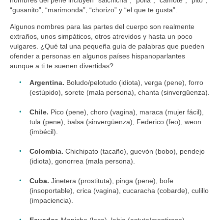
nombres del pene incluyen “salchicha”, “polla”, “camote”, “pito”,
“gusanito”, “marimonda”, “chorizo” y “el que te gusta”.
Algunos nombres para las partes del cuerpo son realmente
extraños, unos simpáticos, otros atrevidos y hasta un poco
vulgares. ¿Qué tal una pequeña guía de palabras que pueden
ofender a personas en algunos países hispanoparlantes
aunque a ti te suenen divertidas?
Argentina.
Boludo/pelotudo (idiota), verga (pene), forro
(estúpido), sorete (mala persona), chanta (sinvergüenza).
Chile.
Pico (pene), choro (vagina), maraca (mujer fácil),
tula (pene), balsa (sinvergüenza), Federico (feo), weon
(imbécil).
Colombia.
Chichipato (tacaño), guevón (bobo), pendejo
(idiota), gonorrea (mala persona).
Cuba.
Jinetera (prostituta), pinga (pene), bofe
(insoportable), crica (vagina), cucaracha (cobarde), culillo
(impaciencia).