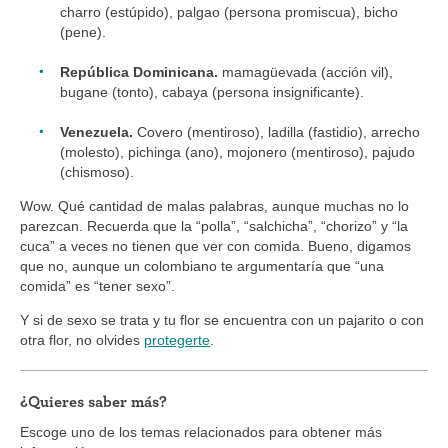
charro (estúpido), palgao (persona promiscua), bicho
(pene).
República Dominicana.
mamagüevada (acción vil),
bugane (tonto), cabaya (persona insignificante).
Venezuela.
Covero (mentiroso), ladilla (fastidio), arrecho
(molesto), pichinga (ano), mojonero (mentiroso), pajudo
(chismoso).
Wow. Qué cantidad de malas palabras, aunque muchas no lo
parezcan. Recuerda que la “polla”, “salchicha”, “chorizo” y “la
cuca” a veces no tienen que ver con comida. Bueno, digamos
que no, aunque un colombiano te argumentaría que “una
comida” es “tener sexo”.
Y si de sexo se trata y tu flor se encuentra con un pajarito o con
otra flor, no olvides
protegerte
.
¿Quieres saber más?
Escoge uno de los temas relacionados para obtener más