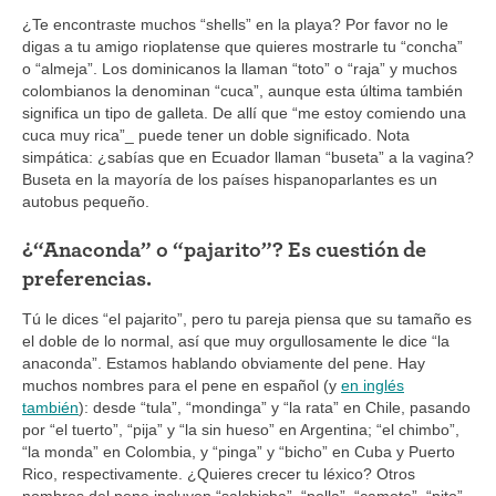
¿Te encontraste muchos “shells” en la playa? Por favor no le
digas a tu amigo rioplatense que quieres mostrarle tu “concha”
o “almeja”. Los dominicanos la llaman “toto” o “raja” y muchos
colombianos la denominan “cuca”, aunque esta última también
significa un tipo de galleta. De allí que “me estoy comiendo una
cuca muy rica”_ puede tener un doble significado. Nota
simpática: ¿sabías que en Ecuador llaman “buseta” a la vagina?
Buseta en la mayoría de los países hispanoparlantes es un
autobus pequeño.
¿“Anaconda” o “pajarito”? Es cuestión de
preferencias.
Tú le dices “el pajarito”, pero tu pareja piensa que su tamaño es
el doble de lo normal, así que muy orgullosamente le dice “la
anaconda”. Estamos hablando obviamente del pene. Hay
muchos nombres para el pene en español (y
en inglés
también
): desde “tula”, “mondinga” y “la rata” en Chile, pasando
por “el tuerto”, “pija” y “la sin hueso” en Argentina; “el chimbo”,
“la monda” en Colombia, y “pinga” y “bicho” en Cuba y Puerto
Rico, respectivamente. ¿Quieres crecer tu léxico? Otros