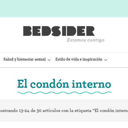
Salud y bienestar sexual
Estilo de vida e inspiración
El condón interno
sitivo Intrauterino)
Condón interno (FC2)
(Nexplanon)
Capuchón cervical
ostrando 13-24 de 30 artículos con la etiqueta “El condón intern
 anticonceptiva (Depo-
Observación de la fertilidad
Espermicidas y geles