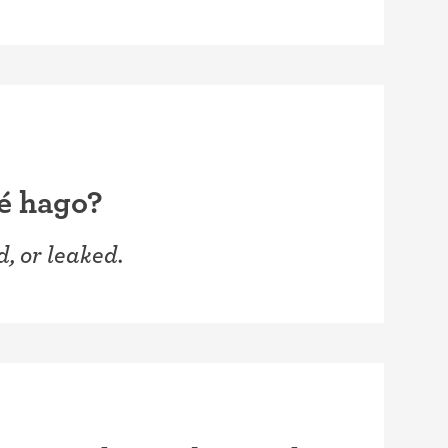
é hago?
d, or leaked.