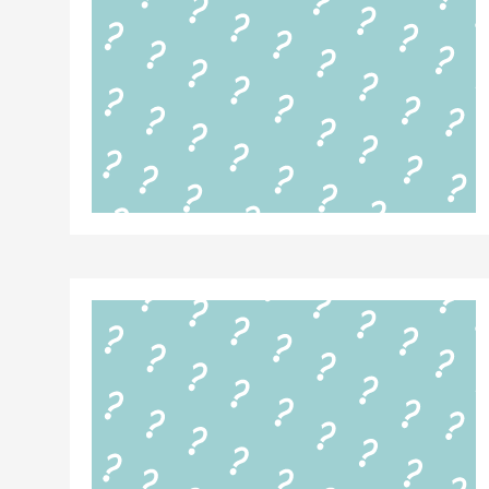
Anillo ant
Parche an
Píldora an
Diafragm
Preservat