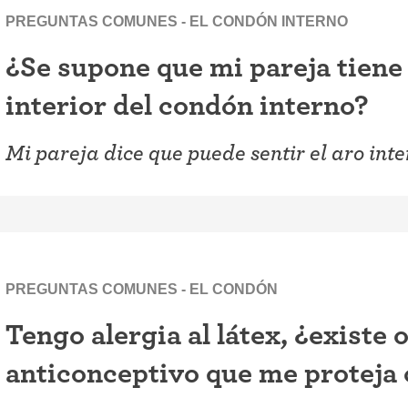
iconceptivo
PREGUNTAS COMUNES - EL CONDÓN INTERNO
Coitus interruptus (Método del
ticonceptivo
retiro)
¿Se supone que mi pareja tiene q
ticonceptiva
Esterilización
interior del condón interno?
a
"Ahora no"
Mi pareja dice que puede sentir el aro inte
ivo
Anticonceptivos de emergencia
PREGUNTAS COMUNES - EL CONDÓN
Tengo alergia al látex, ¿existe
anticonceptivo que me proteja 