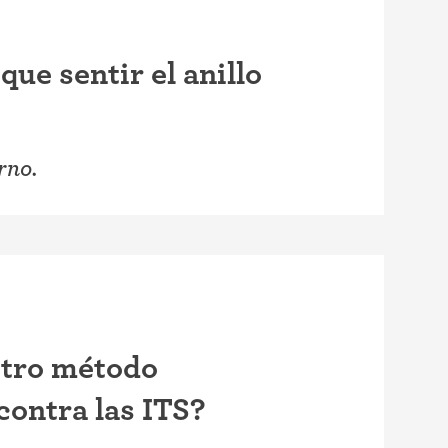
ue sentir el anillo
rno.
 otro método
contra las ITS?