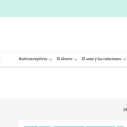
Anticonceptivos
El aborto
El sexo y las relaciones
DIU (Dispo
Implante 
M
Inyección
Provera)