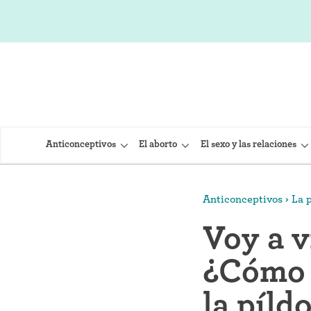
Anticonceptivos
El aborto
El sexo y las relaciones
Anticonceptivos
La 
DIU (Dispo
Voy a v
Implante 
¿Cómo 
Inyección
Provera)
la píld