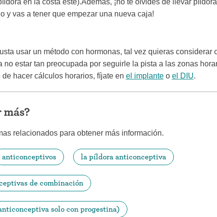
íldora en la costa este).Además, ¡no te olvides de llevar píldoras
go y vas a tener que empezar una nueva caja!
gusta usar un método con hormonas, tal vez quieras considerar
a no estar tan preocupada por seguirle la pista a las zonas horar
 de hacer cálculos horarios, fíjate en
el implante
o
el DIU
.
r más?
mas relacionados para obtener más información.
anticonceptivos
la píldora anticonceptiva
nceptivas de combinación
 anticonceptiva solo con progestina)