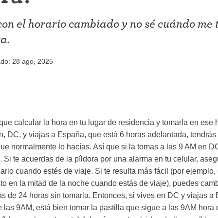
iconceptivo
Coitus interruptus (Método del
 con el horario cambiado y no sé cuándo me 
ticonceptivo
retiro)
a.
ticonceptiva
Esterilización
ado: 28 ago, 2025
a
"Ahora no"
ivo
Anticonceptivos de emergencia
e calcular la hora en tu lugar de residencia y tomarla en ese h
n, DC, y viajas a España, que está 6 horas adelantada, tendrás 
ue normalmente lo hacías. Así que si la tomas a las 9 AM en D
Si te acuerdas de la píldora por una alarma en tu celular, asegú
io cuando estés de viaje. Si te resulta más fácil (por ejemplo, s
sto en la mitad de la noche cuando estás de viaje), puedes camb
 de 24 horas sin tomarla. Entonces, si vives en DC y viajas a
e las 9AM, está bien tomar la pastilla que sigue a las 9AM hora