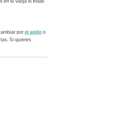
 en tu valija si estás
 cambiar por
el anillo
o
ias. Si quieres