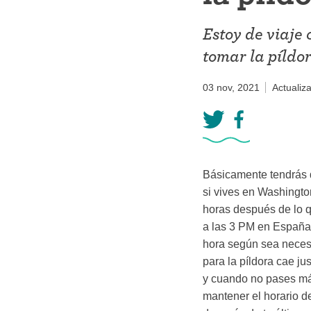
Anillo ant
Estoy de viaje
Parche an
tomar la píldor
Píldora an
03 nov, 2021
Actualiz
Diafragm
Preservat
Básicamente tendrás qu
si vives en Washingto
horas después de lo q
a las 3 PM en España. 
hora según sea necesar
para la píldora cae ju
y cuando no pases más
mantener el horario d