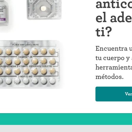
antic
el ad
ti?
Encuentra u
tu cuerpo y 
herramienta
métodos.
Ver