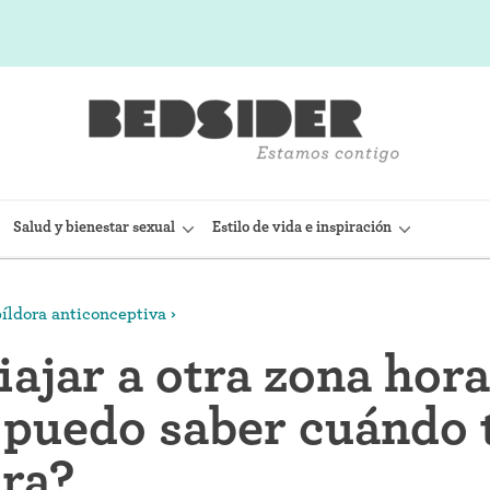
Salud y bienestar sexual
Estilo de vida e inspiración
píldora anticonceptiva
sitivo Intrauterino)
Condón interno (FC2)
iajar a otra zona hora
(Nexplanon)
Capuchón cervical
puedo saber cuándo 
 anticonceptiva (Depo-
Observación de la fertilidad
ora?
Espermicidas y geles