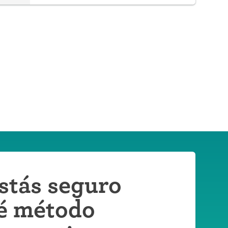
hormonal.
stás seguro
é método