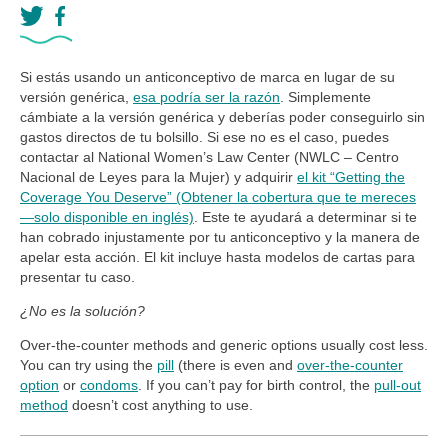
Si estás usando un anticonceptivo de marca en lugar de su
versión genérica,
esa podría ser la razón
. Simplemente
cámbiate a la versión genérica y deberías poder conseguirlo sin
gastos directos de tu bolsillo. Si ese no es el caso, puedes
contactar al National Women’s Law Center (NWLC – Centro
Nacional de Leyes para la Mujer) y adquirir
el kit “Getting the
Coverage You Deserve” (Obtener la cobertura que te mereces
—solo disponible en inglés)
. Este te ayudará a determinar si te
han cobrado injustamente por tu anticonceptivo y la manera de
apelar esta acción. El kit incluye hasta modelos de cartas para
presentar tu caso.
¿No es la solución?
Over-the-counter methods and generic options usually cost less.
You can try using the
pill
(there is even and
over-the-counter
option
or
condoms
. If you can’t pay for birth control, the
pull-out
method
doesn’t cost anything to use.