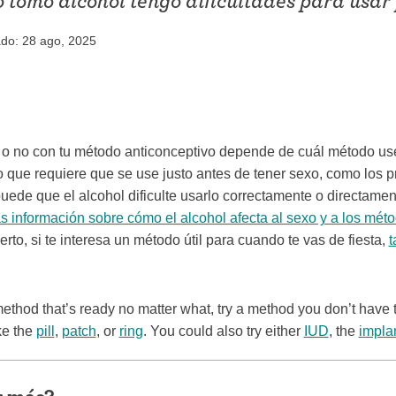
 tomo alcohol tengo dificultades para usar 
iconceptivo
Coitus interruptus (Método del
ado: 28 ago, 2025
ticonceptivo
retiro)
ticonceptiva
Esterilización
a
"Ahora no"
ere o no con tu método anticonceptivo depende de cuál método u
ivo
Anticonceptivos de emergencia
 que requiere que se use justo antes de tener sexo, como los p
uede que el alcohol dificulte usarlo correctamente o directamen
s información sobre cómo el alcohol afecta al sexo y a los mét
ierto, si te interesa un método útil para cuando te vas de fiesta,
t
 method that’s ready no matter what, try a method you don’t have
ke the
pill
,
patch
, or
ring
. You could also try either
IUD
, the
impla