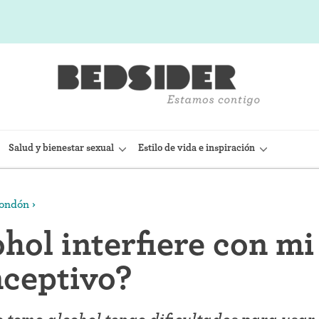
Salud y bienestar sexual
Estilo de vida e inspiración
condón
sitivo Intrauterino)
Condón interno (FC2)
ohol interfiere con mi
(Nexplanon)
Capuchón cervical
nceptivo?
 anticonceptiva (Depo-
Observación de la fertilidad
Espermicidas y geles