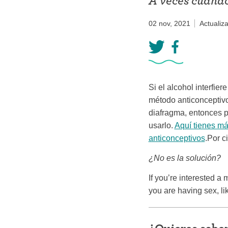
A veces cuando
Anillo ant
02 nov, 2021
Actualiz
Parche an
Píldora an
Diafragm
Si el alcohol interfi
Preservat
método anticonceptivo
diafragma, entonces p
usarlo.
Aquí tienes má
anticonceptivos
.Por c
¿No es la solución?
If you’re interested a
you are having sex, li