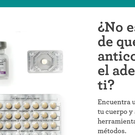
¿No e
de qu
antic
el ad
ti?
Encuentra u
tu cuerpo y 
herramienta
métodos.