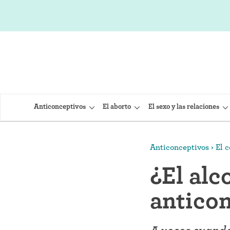
Anticonceptivos
El aborto
El sexo y las relaciones
Anticonceptivos
El 
DIU (Dispo
¿El alc
Implante 
antico
Inyección
Provera)