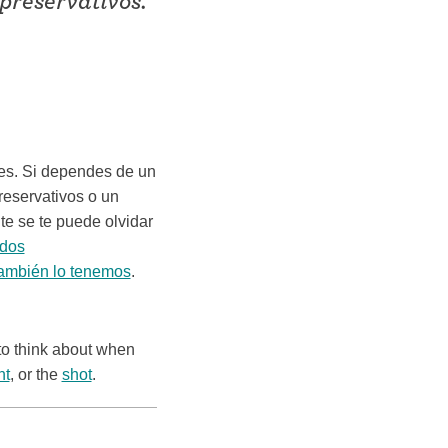
preservativos.
ses. Si dependes de un
reservativos o un
te se te puede olvidar
odos
ambién lo tenemos
.
 to think about when
nt
, or the
shot
.