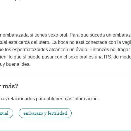
iconceptivo
Coitus interruptus (Método del
ticonceptivo
retiro)
ticonceptiva
Esterilización
 embarazada si tienes sexo oral. Para que suceda un embara
a
"Ahora no"
 cual está cerca del útero. La boca no está conectada con la vag
e los espermatozoides alcancen un óvulo. Entonces no, traga
ivo
Anticonceptivos de emergencia
en, lo que sí puede pasar con el sexo oral es una ITS, de modo
muy buena idea.
r más?
mas relacionados para obtener más información.
exual
embarazo y fertilidad