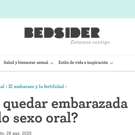
Salud y bienestar sexual
Estilo de vida e inspiración
ual
El embarazo y la fertilidad
sitivo Intrauterino)
Condón interno (FC2)
 quedar embarazada
(Nexplanon)
Capuchón cervical
o sexo oral?
 anticonceptiva (Depo-
Observación de la fertilidad
Espermicidas y geles
do: 28 ago, 2025