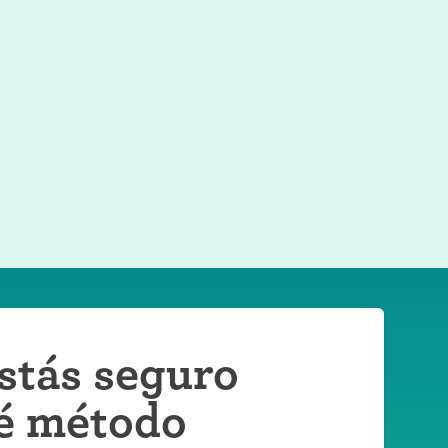
stás seguro
é método