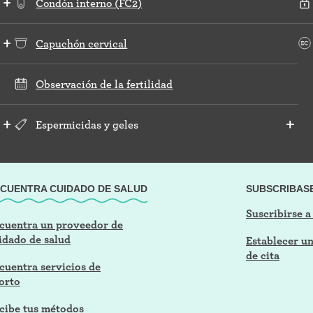
Condón interno (FC2)
Capuchón cervical
Observación de la fertilidad
Espermicidas y geles
CUENTRA CUIDADO DE SALUD
SUBSCRIBAS
Suscribirse a
cuentra un proveedor de
idado de salud
Establecer u
de cita
cuentra servicios de
orto
cibe tus métodos