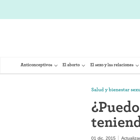
Anticonceptivos
El aborto
El sexo y las relaciones
Salud y bienestar sex
DIU (Dispo
¿Puedo
Implante 
teniend
Inyección
Provera)
01 dic, 2015
Actualiza