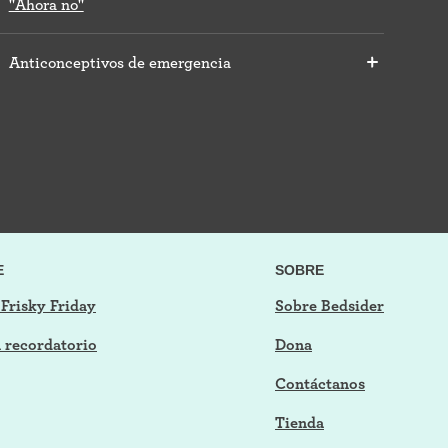
"Ahora no"
Anticonceptivos de emergencia
E
SOBRE
 Frisky Friday
Sobre Bedsider
n recordatorio
Dona
Contáctanos
Tienda