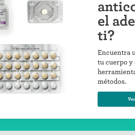
antic
el ad
ti?
Encuentra u
tu cuerpo y 
herramienta
métodos.
Ver