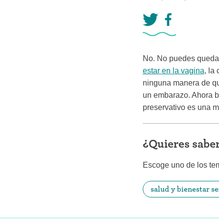
Anillo ant
Parche an
Píldora an
No. No puedes quedar
Diafragm
estar en la vagina
, la
ninguna manera de qu
Preservat
un embarazo. Ahora bi
preservativo es una 
¿Quieres sabe
Escoge uno de los te
salud y bienestar s