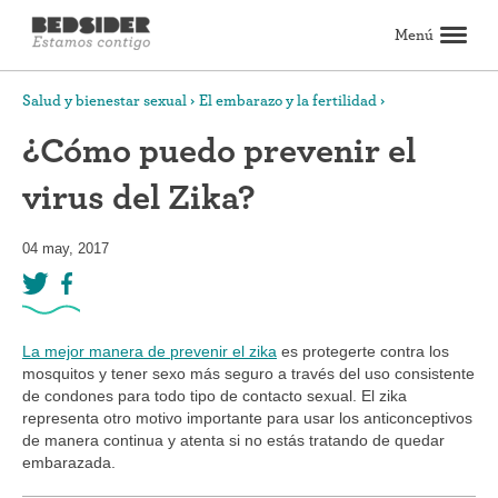
Menú
Buscar
Salud y bienestar sexual
El embarazo y la fertilidad
¿Cómo puedo prevenir el
Anticonceptivos
virus del Zika?
Explorar métodos anticonceptivos
Comparar anticonceptivos
Cómo obtener métodos anticonceptivos
Artículos sobre anticonceptivos
Testimonios de métodos anticonceptivos
Ver todos
El aborto
04 may, 2017
Todo sobre el aborto
La píldora abortiva: Lo que puedes esperar
El procedimiento de aborto: Lo que puedes esperar
La píldora vs. el procedimiento: Cómo tomar la decisión
Preguntas comunes sobre el aborto
Artículos sobre el aborto
Ver todos
El sexo y las relaciones
Las citas y los encuentros casuales
Las relaciones
La masturbación
Los límites y el consentimiento
Mejor sexo
Ver todos
Salud y bienestar sexual
La mejor manera de prevenir el zika
es protegerte contra los
El período menstrual y la salud vaginal
El cuidado de la salud
El embarazo y la fertilidad
Las infecciones de transmisión sexual (ITS)
Ver todos
mosquitos y tener sexo más seguro a través del uso consistente
Estilo de vida e inspiración
de condones para todo tipo de contacto sexual. El zika
representa otro motivo importante para usar los anticonceptivos
El activismo y la política
La inspiración
Ver todos
de manera continua y atenta si no estás tratando de quedar
Encuentra cuidado de salud
embarazada.
Encuentra un proveedor de cuidado de salud
Recibe tus métodos anticonceptivos por correo
Encuentra servicios de aborto
Ver todos