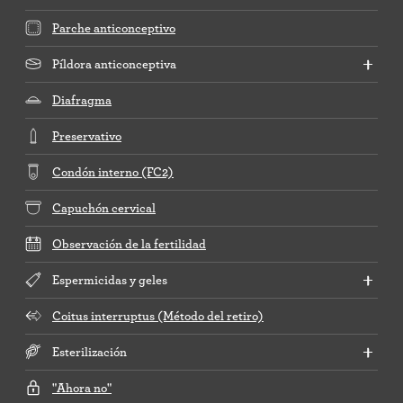
Parche anticonceptivo
Píldora anticonceptiva
Diafragma
Preservativo
Condón interno (FC2)
Capuchón cervical
Observación de la fertilidad
Espermicidas y geles
Coitus interruptus (Método del retiro)
Esterilización
"Ahora no"