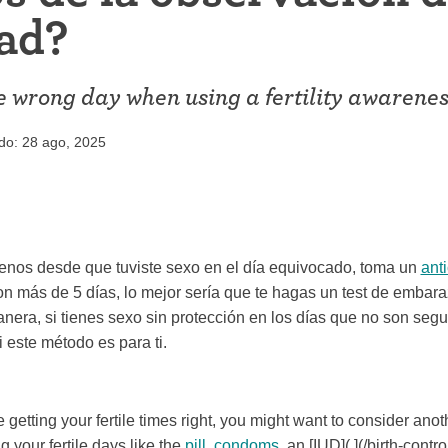
iconceptivo
dad?
Coitus interruptus (Método del
ticonceptivo
retiro)
he wrong day when using a fertility awarene
ticonceptiva
Esterilización
a
do: 28 ago, 2025
"Ahora no"
ivo
Anticonceptivos de emergencia
enos desde que tuviste sexo en el día equivocado, toma un
ant
on más de 5 días, lo mejor sería que te hagas un test de embaraz
nera, si tienes sexo sin protección en los días que no son segu
i este método es para ti.
e getting your fertile times right, you might want to consider ano
g your fertile days like the
pill
,
condoms
, an [IUD]( ](/birth-contr