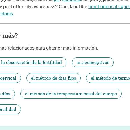
spect of fertility awareness? Check out the
non-hormonal copp
ndoms
r más?
mas relacionados para obtener más información.
la observación de la fertilidad
anticonceptivos
cervical
el método de días fijos
el método de termo
 días
el método de la temperatura basal del cuerpo
rtilidad