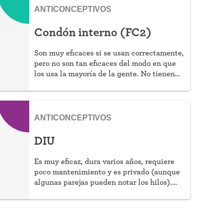
ANTICONCEPTIVOS
Condón interno (FC2)
Son muy eficaces si se usan correctamente,
pero no son tan eficaces del modo en que
los usa la mayoría de la gente. No tienen
hormonas, protegen contra las ITS, y son
ideales para las personas alérgicas al látex.
ANTICONCEPTIVOS
DIU
Es muy eficaz, dura varios años, requiere
poco mantenimiento y es privado (aunque
algunas parejas pueden notar los hilos).
Puede elegir que sea hormonal o no
hormonal.