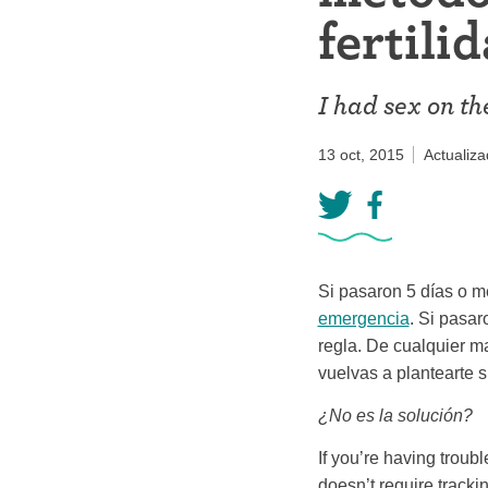
Anillo ant
fertili
Parche an
I had sex on t
Píldora an
13 oct, 2015
Diafragm
Actualiza
Preservat
Si pasaron 5 días o m
emergencia
. Si pasar
regla. De cualquier ma
vuelvas a plantearte s
¿No es la solución?
If you’re having troubl
doesn’t require trackin