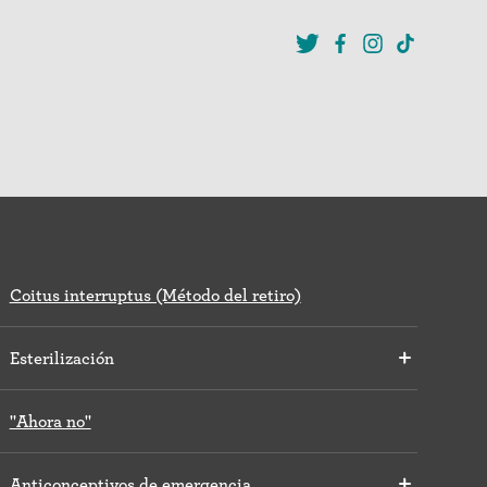
Coitus interruptus (Método del retiro)
Esterilización
"Ahora no"
Anticonceptivos de emergencia