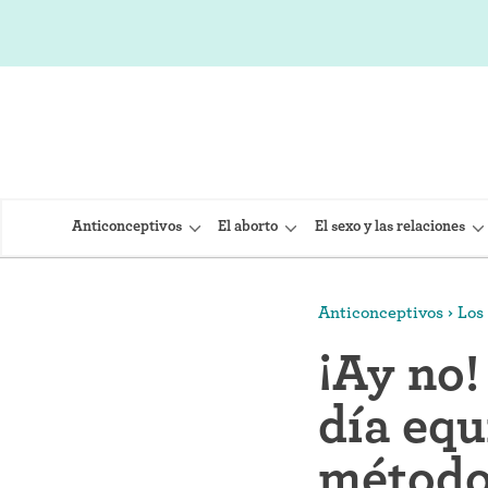
Anticonceptivos
El aborto
El sexo y las relaciones
Anticonceptivos
Los 
DIU (Dispo
¡Ay no!
Implante 
día equ
Inyección
Provera)
métodos