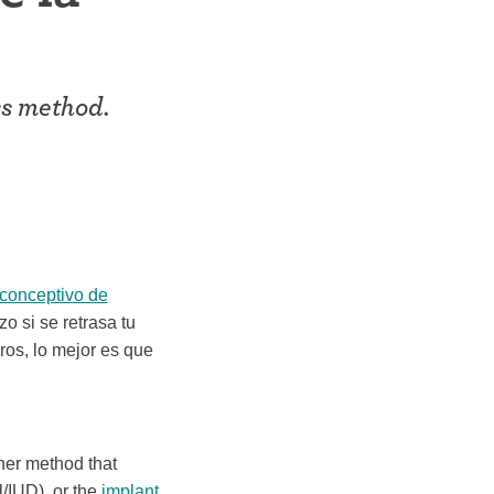
ss method.
iconceptivo de
o si se retrasa tu
ros, lo mejor es que
ther method that
ol/IUD), or the
implant
.