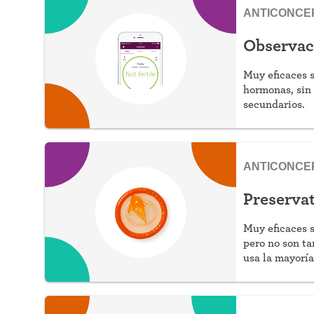
ANTICONCE
Observaci
Muy eficaces s
hormonas, sin 
secundarios.
ANTICONCE
Preserva
Muy eficaces s
pero no son ta
usa la mayoría
hormonas, prot
requieren rece