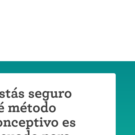
stás seguro
é método
onceptivo es