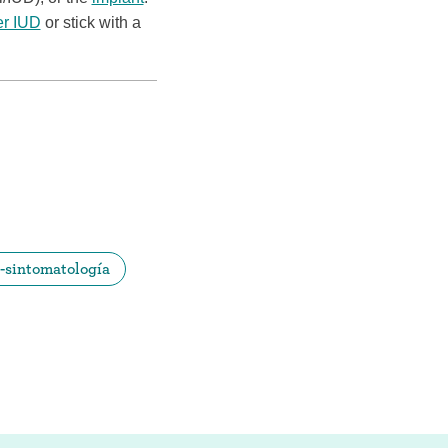
er IUD
or stick with a
-sintomatología