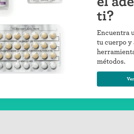
el ad
ti?
Encuentra u
tu cuerpo y 
herramienta
métodos.
Ver