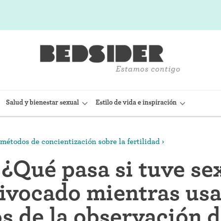
Salud y bienestar sexual
Estilo de vida e inspiración
métodos de concientización sobre la fertilidad
sitivo Intrauterino)
Condón interno (FC2)
 ¿Qué pasa si tuve se
(Nexplanon)
Capuchón cervical
ivocado mientras usa
 anticonceptiva (Depo-
Observación de la fertilidad
 de la observación d
Espermicidas y geles