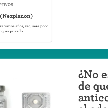
PTIVOS
 (Nexplanon)
ra varios años, requiere poco
 y es privado.
¿No e
de qu
antic