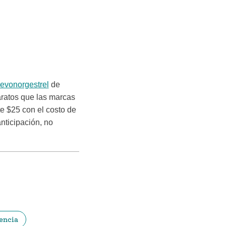
levonorgestrel
de
baratos que las marcas
 $25 con el costo de
anticipación, no
encia