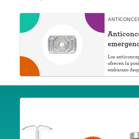
ANTICONCE
Anticonc
emergenc
Los anticonce
ofrecen la pos
embarazo despu