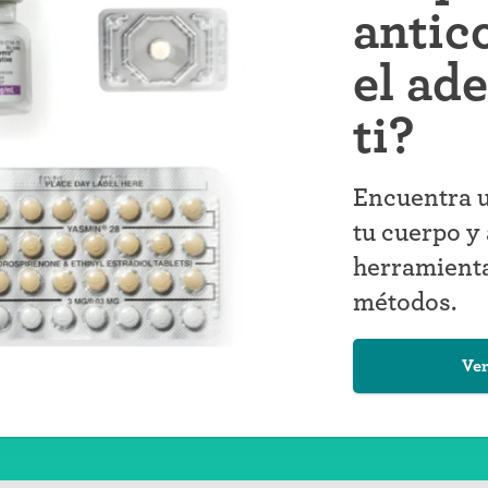
antic
el ad
ti?
Encuentra u
tu cuerpo y 
herramienta
métodos.
Ver