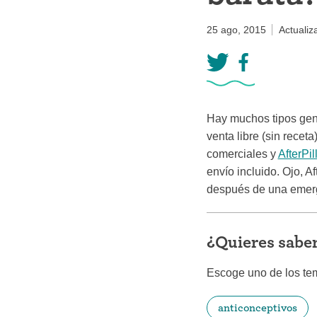
Anillo ant
25 ago, 2015
Actualiz
Parche an
Píldora an
Diafragm
Hay muchos tipos ge
Preservat
venta libre (sin recet
comerciales y
AfterPil
envío incluido. Ojo, A
después de una emer
¿Quieres sabe
Escoge uno de los te
anticonceptivos