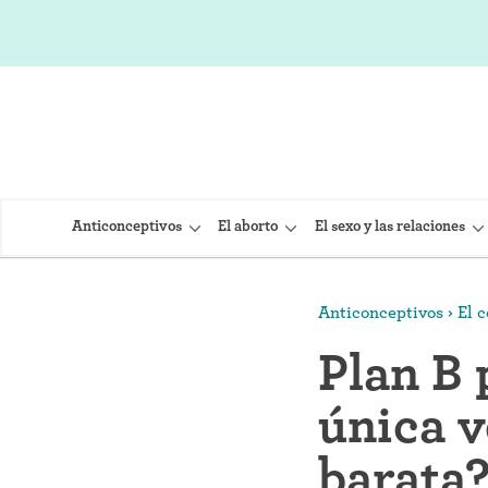
Anticonceptivos
El aborto
El sexo y las relaciones
Anticonceptivos
El 
DIU (Dispo
Plan B 
Implante 
única v
Inyección
Provera)
barata