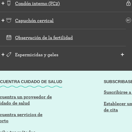
Condón interno (FC2)
Capuchón cervical
Observación de la fertilidad
Espermicidas y geles
CUENTRA CUIDADO DE SALUD
SUBSCRIBAS
Suscribirse a
cuentra un proveedor de
idado de salud
Establecer u
de cita
cuentra servicios de
orto