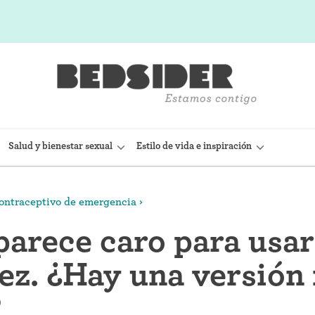
Salud y bienestar sexual
Estilo de vida e inspiración
contraceptivo de emergencia
sitivo Intrauterino)
Condón interno (FC2)
parece caro para usar
(Nexplanon)
Capuchón cervical
ez. ¿Hay una versión
 anticonceptiva (Depo-
Observación de la fertilidad
?
Espermicidas y geles