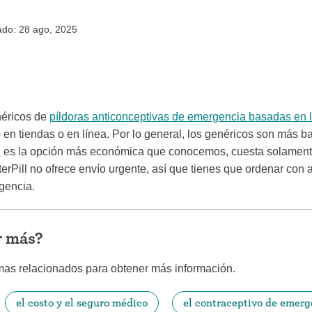
iconceptivo
Coitus interruptus (Método del
ado: 28 ago, 2025
ticonceptivo
retiro)
ticonceptiva
Esterilización
a
"Ahora no"
néricos de
píldoras anticonceptivas de emergencia basadas en 
ivo
Anticonceptivos de emergencia
a) en tiendas o en línea. Por lo general, los genéricos son más 
l
es la opción más económica que conocemos, cuesta solamente
fterPill no ofrece envío urgente, así que tienes que ordenar con 
gencia.
r más?
mas relacionados para obtener más información.
el costo y el seguro médico
el contraceptivo de emerg