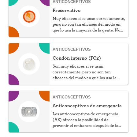
ANTICONCEPTIVOS
Preservativo
Muy eficaces si se usan correctamente,
pero no son tan eficaces del modo en
que lo usa la mayoría de la gente. No
tienen hormonas, protegen contra las
ITS y no requieren receta, pero sí
esfuerzo.
ANTICONCEPTIVOS
Condón interno (FC2)
Son muy eficaces si se usan
correctamente, pero no son tan
eficaces del modo en que los usa la
mayoría de la gente. No tienen
hormonas, protegen contra las ITS, y
son ideales para las personas alérgicas
ANTICONCEPTIVOS
al látex.
Anticonceptivos de emergencia
Los anticonceptivos de emergencia
(AE) ofrecen la posibilidad de
prevenir el embarazo después de la
relación sexual.