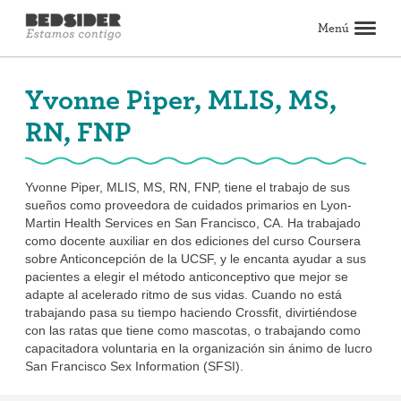
Menú
Buscar
Yvonne Piper, MLIS, MS,
RN, FNP
Anticonceptivos
Explorar métodos anticonceptivos
Comparar anticonceptivos
Cómo obtener métodos anticonceptivos
Artículos sobre anticonceptivos
Testimonios de métodos anticonceptivos
Ver todos
El aborto
Yvonne Piper, MLIS, MS, RN, FNP, tiene el trabajo de sus
Todo sobre el aborto
La píldora abortiva: Lo que puedes esperar
El procedimiento de aborto: Lo que puedes esperar
La píldora vs. el procedimiento: Cómo tomar la decisión
Preguntas comunes sobre el aborto
Artículos sobre el aborto
Ver todos
sueños como proveedora de cuidados primarios en Lyon-
El sexo y las relaciones
Martin Health Services en San Francisco, CA. Ha trabajado
como docente auxiliar en dos ediciones del curso Coursera
Las citas y los encuentros casuales
Las relaciones
La masturbación
Los límites y el consentimiento
Mejor sexo
Ver todos
sobre Anticoncepción de la UCSF, y le encanta ayudar a sus
Salud y bienestar sexual
pacientes a elegir el método anticonceptivo que mejor se
El período menstrual y la salud vaginal
El cuidado de la salud
El embarazo y la fertilidad
Las infecciones de transmisión sexual (ITS)
Ver todos
adapte al acelerado ritmo de sus vidas. Cuando no está
Estilo de vida e inspiración
trabajando pasa su tiempo haciendo Crossfit, divirtiéndose
con las ratas que tiene como mascotas, o trabajando como
El activismo y la política
La inspiración
Ver todos
capacitadora voluntaria en la organización sin ánimo de lucro
Encuentra cuidado de salud
San Francisco Sex Information (SFSI).
Encuentra un proveedor de cuidado de salud
Recibe tus métodos anticonceptivos por correo
Encuentra servicios de aborto
Ver todos