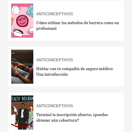
Parche anticonceptivo
ANTICONCEPTIVOS
Cómo utilizar los métodos de barrera como un
Píldora anticonceptiva
profesional
Diafragma
Preservativo
ANTICONCEPTIVOS
Condón interno (FC2)
Hablar con tu compañía de seguro médico:
Una introducción
Capuchón cervical
Observación de la fertilidad
ANTICONCEPTIVOS
Espermicidas y geles
Terminó la inscripción abierta: ¿puedes
obtener aún cobertura?
Coitus interruptus (Método del retiro)